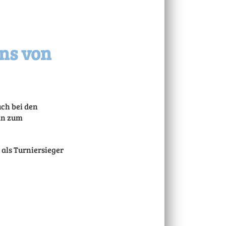
ns von
uch bei den
van zum
 als Turniersieger