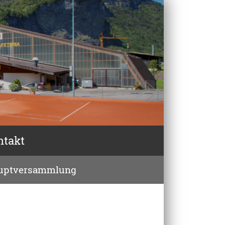
ntakt
uptversammlung