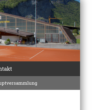
ntakt
uptversammlung