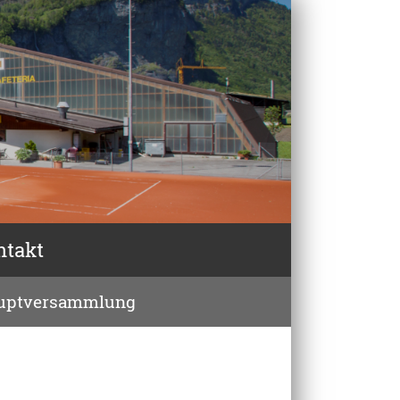
ntakt
uptversammlung